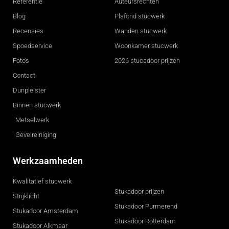
Referentie
Auteursrechten
Blog
Plafond stucwerk
Recensies
Wanden stucwerk
Spoedservice
Woonkamer stucwerk
Foto's
2026 stucadoor prijzen
Contact
Dunpleister
Binnen stucwerk
Metselwerk
Gevelreiniging
Werkzaamheden
Kwalitatief stucwerk
Stukadoor prijzen
Strijklicht
Stukadoor Purmerend
Stukadoor Amsterdam
Stukadoor Rotterdam
Stukadoor Alkmaar