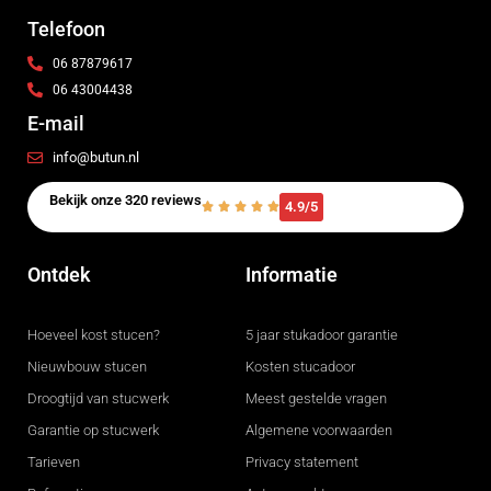
Telefoon
06 87879617
06 43004438
E-mail
info@butun.nl
Bekijk onze 320 reviews
4.9/5
Ontdek
Informatie
Hoeveel kost stucen?
5 jaar stukadoor garantie
Nieuwbouw stucen
Kosten stucadoor
Droogtijd van stucwerk
Meest gestelde vragen
Garantie op stucwerk
Algemene voorwaarden
Tarieven
Privacy statement