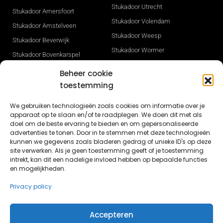
Stukadoor Utrecht
Stukadoor Amersfoort
Stukadoor Volendam
Stukadoor Amstelveen
Stukadoor Weesp
Stukadoor Beverwijk
Stukadoor Wormer
Stukadoor Bovenkarspel
Stukadoor Zaandam
Stukadoor Den Haag
Beheer cookie
Stukadoor Zwaag
Stukadoor Heerhugowaard
toestemming
Gevelisolatie
Stukadoor Hilversum
We gebruiken technologieën zoals cookies om informatie over je
Stukadoor Sneek
Stukadoor Hoorn
apparaat op te slaan en/of te raadplegen. We doen dit met als
Stukadoor Opmeer
doel om de beste ervaring te bieden en om gepersonaliseerde
Stukadoor Ijmuiden
advertenties te tonen. Door in te stemmen met deze technologieën
Nieuwbouw stucwerk in Dronten
kunnen we gegevens zoals bladeren gedrag of unieke ID's op deze
Stukadoor Leeuwarden
site verwerken. Als je geen toestemming geeft of je toestemming
Nieuwbouw stukadoor Lelystad
Stukadoor Lelystad
intrekt, kan dit een nadelige invloed hebben op bepaalde functies
en mogelijkheden.
Stucwerk Lisse
Privacy policy
Accepteren
© Butun.nl 2026 - Alle rechten voorbehouden