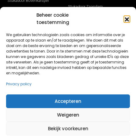
Stukadoor Bovenkarspel
Stukadoor Zaandam
Stukadoor Den Haag
Beheer cookie
Stukadoor Zwaag
Stukadoor Heerhugowaard
toestemming
Gevelisolatie
Stukadoor Hilversum
Stukadoor Sneek
We gebruiken technologieën zoals cookies om informatie over je
Stukadoor Hoorn
apparaat op te slaan en/of te raadplegen. We doen dit met als
Stukadoor Opmeer
Stukadoor Ijmuiden
doel om de beste ervaring te bieden en om gepersonaliseerde
Nieuwbouw stucwerk in Dronten
advertenties te tonen. Door in te stemmen met deze technologieën
Stukadoor Leeuwarden
kunnen we gegevens zoals bladeren gedrag of unieke ID's op deze
Nieuwbouw stukadoor Lelystad
site verwerken. Als je geen toestemming geeft of je toestemming
Stukadoor Lelystad
intrekt, kan dit een nadelige invloed hebben op bepaalde functies
Stucwerk Lisse
en mogelijkheden.
Privacy policy
Accepteren
© Butun.nl 2026 - Alle rechten voorbehouden
Weigeren
Bekijk voorkeuren