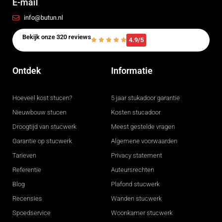
E-mail
info@butun.nl
Bekijk onze 320 reviews
4.9/5
Ontdek
Informatie
Hoeveel kost stucen?
5 jaar stukadoor garantie
Nieuwbouw stucen
Kosten stucadoor
Droogtijd van stucwerk
Meest gestelde vragen
Garantie op stucwerk
Algemene voorwaarden
Tarieven
Privacy statement
Referentie
Auteursrechten
Blog
Plafond stucwerk
Recensies
Wanden stucwerk
Spoedservice
Woonkamer stucwerk