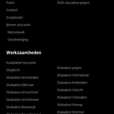
Foto's
2026 stucadoor prijzen
Contact
Dunpleister
Binnen stucwerk
Metselwerk
Gevelreiniging
Werkzaamheden
Kwalitatief stucwerk
Stukadoor prijzen
Strijklicht
Stukadoor Purmerend
Stukadoor Amsterdam
Stukadoor Rotterdam
Stukadoor Alkmaar
Stukadoor Utrecht
Stukadoor Amersfoort
Stukadoor Volendam
Stukadoor Amstelveen
Stukadoor Weesp
Stukadoor Beverwijk
Stukadoor Wormer