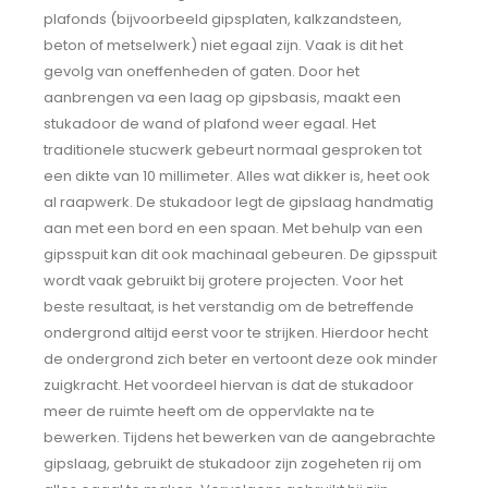
plafonds (bijvoorbeeld gipsplaten, kalkzandsteen,
beton of metselwerk) niet egaal zijn. Vaak is dit het
gevolg van oneffenheden of gaten. Door het
aanbrengen va een laag op gipsbasis, maakt een
stukadoor de wand of plafond weer egaal. Het
traditionele stucwerk gebeurt normaal gesproken tot
een dikte van 10 millimeter. Alles wat dikker is, heet ook
al raapwerk. De stukadoor legt de gipslaag handmatig
aan met een bord en een spaan. Met behulp van een
gipsspuit kan dit ook machinaal gebeuren. De gipsspuit
wordt vaak gebruikt bij grotere projecten. Voor het
beste resultaat, is het verstandig om de betreffende
ondergrond altijd eerst voor te strijken. Hierdoor hecht
de ondergrond zich beter en vertoont deze ook minder
zuigkracht. Het voordeel hiervan is dat de stukadoor
meer de ruimte heeft om de oppervlakte na te
bewerken. Tijdens het bewerken van de aangebrachte
gipslaag, gebruikt de stukadoor zijn zogeheten rij om