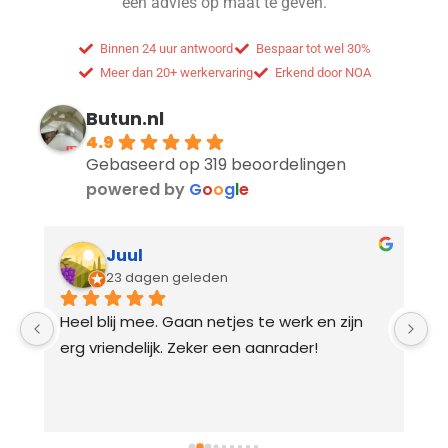
een advies op maat te geven.
Binnen 24 uur antwoord
Bespaar tot wel 30%
Meer dan 20+ werkervaring
Erkend door NOA
Butun.nl
4.9
Gebaseerd op 319 beoordelingen
powered by
G
o
o
g
l
e
Juul
23 dagen geleden
Heel blij mee. Gaan netjes te werk en zijn 
B
erg vriendelijk. Zeker een aanrader!
w
s
s
n