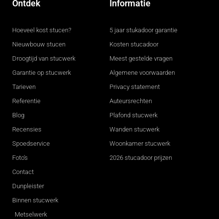
Ontdek
Informatie
Hoeveel kost stucen?
5 jaar stukadoor garantie
Nieuwbouw stucen
Kosten stucadoor
Droogtijd van stucwerk
Meest gestelde vragen
Garantie op stucwerk
Algemene voorwaarden
Tarieven
Privacy statement
Referentie
Auteursrechten
Blog
Plafond stucwerk
Recensies
Wanden stucwerk
Spoedservice
Woonkamer stucwerk
Foto's
2026 stucadoor prijzen
Contact
Dunpleister
Binnen stucwerk
Metselwerk