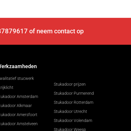
6-87879617 of
neem contact op
erkzaamheden
walitatief stucwerk
Stukadoor prijzen
rijklicht
Stukadoor Purmerend
tukadoor Amsterdam
Stukadoor Rotterdam
tukadoor Alkmaar
Stukadoor Utrecht
tukadoor Amersfoort
Stukadoor Volendam
tukadoor Amstelveen
Stukadoor Weesp