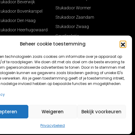
tukadoor Beverwijk
Stukadoor Wormer
tukadoor Bovenkarspel
Stukadoor Zaandam
tukadoor Den Haag
Stukadoor Zwaag
tukadoor Heerhugowaard
Gevelisolatie
tukadoor Hilversum
Beheer cookie toestemming
Stukadoor Sneek
tukadoor Hoorn
Stukadoor Opmeer
en technologieën zoals cookies om informatie over je apparaat op
tukadoor Ijmuiden
/of te raadplegen. We doen dit met als doel om de beste ervaring te
Nieuwbouw stucwerk in
om gepersonaliseerde advertenties te tonen. Door in te stemmen met
tukadoor Leeuwarden
Dronten
ologieën kunnen we gegevens zoals bladeren gedrag of unieke ID's
tukadoor Lelystad
e verwerken. Als je geen toestemming geeft of je toestemming intrekt,
Nieuwbouw stukadoor
n nadelige invloed hebben op bepaalde functies en mogelijkheden.
tucwerk Lisse
Lelystad
icy
epteren
Weigeren
Bekijk voorkeuren
Privacybeleid