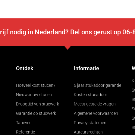
rijf nodig in Nederland? Bel ons gerust op 0
Ontdek
Informatie
W
K
Hoeveel kost stucen?
5 jaar stukadoor garantie
St
Nieuwbouw stucen
Kosten stucadoor
S
Droogtijd van stucwerk
Meest gestelde vragen
S
Garantie op stucwerk
Algemene voorwaarden
S
Tarieven
Privacy statement
S
Referentie
Auteursrechten