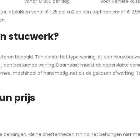
vanaf € 850 per dag
Voor kleinere klu
ter, afplakken vanaf € 1,25 per m2 en een topfinish vanaf € 2,9
en.
an stucwerk?
toren bepaald. Ten eerste het type woning: bij een nieuwbouww
j een bestaande woning. Daarnaast maakt de oppervlakte verschil,
mee, machinaal of handmatig, net als de gekozen afwerking. To
un prijs
 behangen. Kleine oneffenheden zijn na het behangen niet meer 