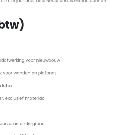
ruim 25 jaar door heel Nederland, is erkend door de
 btw)
andafwerking voor nieuwbouw
rk voor wanden en plafonds
n latex
er, exclusief materiaal
 duurzame ondergrond