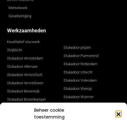
Metselwerk
Gevelreiniging
Werkzaamheden
Kwalitatief stucwerk
Stukadoor prijzen
Strijklicht
Stukadoor Purmerend
Stukadoor Amsterdam
Stukadoor Rotterdam
Stukadoor Alkmaar
Stukadoor Utrecht
Stukadoor Amersfoort
Stukadoor Volendam
Stukadoor Amstelveen
Stukadoor Weesp
Stukadoor Beverwijk
Stukadoor Wormer
Stukadoor Bovenkarspel
Stukadoor Zaandam
Stukadoor Den Haag
Beheer cookie
Stukadoor Zwaag
Stukadoor Heerhugowaard
toestemming
Gevelisolatie
Stukadoor Hilversum