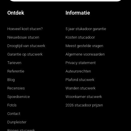
Ontdek
Informatie
Hoeveel kost stucen?
5 jaar stukadoor garantie
Nieuwbouw stucen
Kosten stucadoor
Droogtijd van stucwerk
Meest gestelde vragen
Garantie op stucwerk
Algemene voorwaarden
Tarieven
Privacy statement
Referentie
Auteursrechten
Blog
Plafond stucwerk
Recensies
Wanden stucwerk
Spoedservice
Woonkamer stucwerk
Foto's
2026 stucadoor prijzen
Contact
Dunpleister
Binnen stucwerk