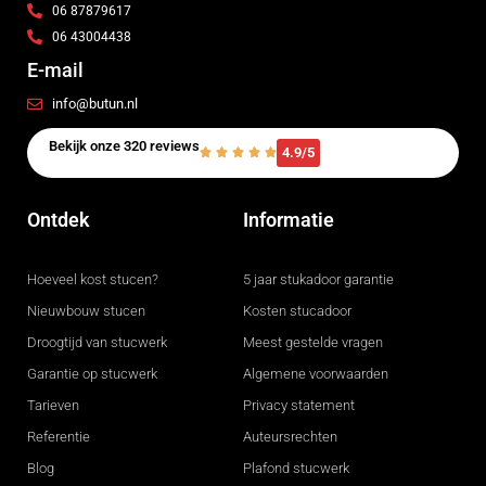
06 87879617
06 43004438
E-mail
info@butun.nl
Bekijk onze 320 reviews
4.9/5
Ontdek
Informatie
Hoeveel kost stucen?
5 jaar stukadoor garantie
Nieuwbouw stucen
Kosten stucadoor
Droogtijd van stucwerk
Meest gestelde vragen
Garantie op stucwerk
Algemene voorwaarden
Tarieven
Privacy statement
Referentie
Auteursrechten
Blog
Plafond stucwerk