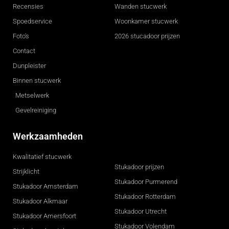
Recensies
Wanden stucwerk
Spoedservice
Woonkamer stucwerk
Foto's
2026 stucadoor prijzen
Contact
Dunpleister
Binnen stucwerk
Metselwerk
Gevelreiniging
Werkzaamheden
Kwalitatief stucwerk
Stukadoor prijzen
Strijklicht
Stukadoor Purmerend
Stukadoor Amsterdam
Stukadoor Rotterdam
Stukadoor Alkmaar
Stukadoor Utrecht
Stukadoor Amersfoort
Stukadoor Volendam