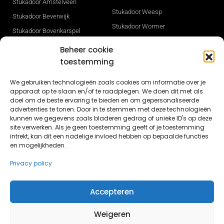
Stukadoor Amstelveen
Stukadoor Weesp
Stukadoor Beverwijk
Stukadoor Wormer
Stukadoor Bovenkarspel
Stukadoor Zaandam
Stukadoor Den Haag
Beheer cookie
Stukadoor Zwaag
Stukadoor Heerhugowaard
toestemming
Gevelisolatie
Stukadoor Hilversum
We gebruiken technologieën zoals cookies om informatie over je
Stukadoor Sneek
Stukadoor Hoorn
apparaat op te slaan en/of te raadplegen. We doen dit met als
Stukadoor Opmeer
doel om de beste ervaring te bieden en om gepersonaliseerde
Stukadoor Ijmuiden
advertenties te tonen. Door in te stemmen met deze technologieën
Nieuwbouw stucwerk in Dronten
kunnen we gegevens zoals bladeren gedrag of unieke ID's op deze
Stukadoor Leeuwarden
site verwerken. Als je geen toestemming geeft of je toestemming
Nieuwbouw stukadoor Lelystad
Stukadoor Lelystad
intrekt, kan dit een nadelige invloed hebben op bepaalde functies
en mogelijkheden.
Stucwerk Lisse
Privacy policy
Accepteren
© Butun.nl 2026 - Alle rechten voorbehouden
Weigeren