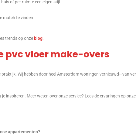
 huis of per ruimte een eigen stijl
cte match te vinden
ees trends op onze
blog
.
le pvc vloer make-overs
n de praktijk. Wij hebben door heel Amsterdam woningen vernieuwd—van ve
t je inspireren. Meer weten over onze service? Lees de ervaringen op onz
damse appartementen?