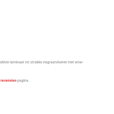
rsleten laminaat tot strakke visgraatvloeren met wow-
e
recensies
-pagina.