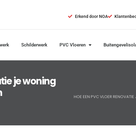
Erkend door NOA
Klantenbeo
werk
Schilderwerk
PVC Vloeren
Buitengevelisol
tie je woning
n
HOE EEN PVC VLOER RENOVATIE