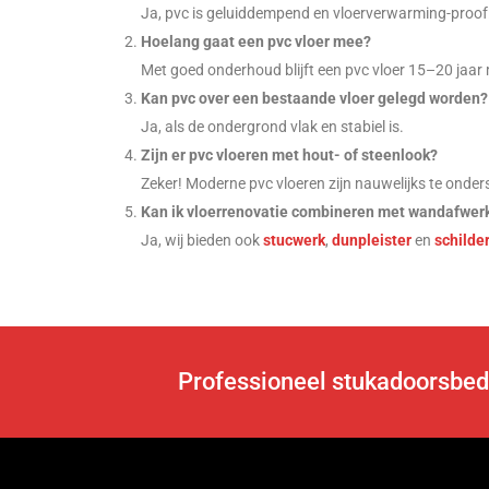
Ja, pvc is geluiddempend en vloerverwarming-proof
Hoelang gaat een pvc vloer mee?
Met goed onderhoud blijft een pvc vloer 15–20 jaar
Kan pvc over een bestaande vloer gelegd worden?
Ja, als de ondergrond vlak en stabiel is.
Zijn er pvc vloeren met hout- of steenlook?
Zeker! Moderne pvc vloeren zijn nauwelijks te onder
Kan ik vloerrenovatie combineren met wandafwer
Ja, wij bieden ook
stucwerk
,
dunpleister
en
schilde
Professioneel stukadoorsbed