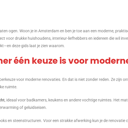
d laten ogen. Woon je in Amsterdam en ben je toe aan een moderne, prakt
fect voor drukke huishoudens, interieur-liefhebbers en iedereen die wil in
zoekt—en deze gids laat je zien waarom.
 één keuze is voor moderne 
vloerkeuze voor moderne renovaties. En dat is niet zonder reden. Ze zijn 
lke ruimte.
cht
, ideaal voor badkamers, keukens en andere vochtige ruimtes. Het mate
rwarming of geluidseisen.
looks en steenstructuren. Voor een strakke afwerking kun je de renovati