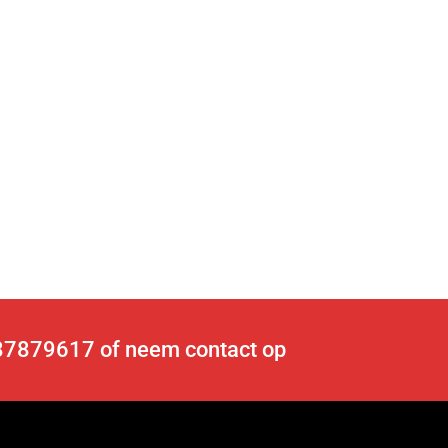
6-87879617 of
neem contact op