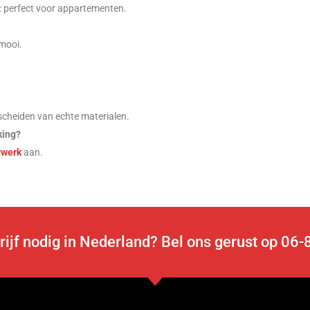
: perfect voor appartementen.
 mooi.
scheiden van echte materialen.
king?
rwerk
aan.
rijf nodig in Nederland? Bel ons gerust op 0