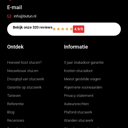
E-mail
info@butun.nl
Bekijk onze 320 reviews
4.9/5
Ontdek
Informatie
Hoeveel kost stucen?
5 jaar stukadoor garantie
Nieuwbouw stucen
Kosten stucadoor
Droogtijd van stucwerk
Meest gestelde vragen
Garantie op stucwerk
Algemene voorwaarden
Tarieven
Privacy statement
Referentie
Auteursrechten
Blog
Plafond stucwerk
Recensies
Wanden stucwerk