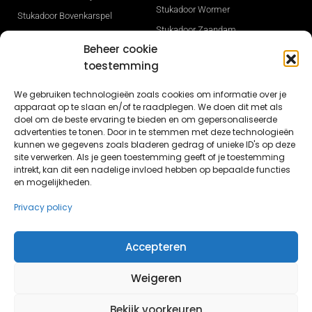
Stukadoor Wormer
Stukadoor Bovenkarspel
Stukadoor Zaandam
Stukadoor Den Haag
Beheer cookie
Stukadoor Zwaag
Stukadoor Heerhugowaard
toestemming
Gevelisolatie
Stukadoor Hilversum
Stukadoor Sneek
We gebruiken technologieën zoals cookies om informatie over je
Stukadoor Hoorn
apparaat op te slaan en/of te raadplegen. We doen dit met als
Stukadoor Opmeer
Stukadoor Ijmuiden
doel om de beste ervaring te bieden en om gepersonaliseerde
Nieuwbouw stucwerk in Dronten
advertenties te tonen. Door in te stemmen met deze technologieën
Stukadoor Leeuwarden
kunnen we gegevens zoals bladeren gedrag of unieke ID's op deze
Nieuwbouw stukadoor Lelystad
site verwerken. Als je geen toestemming geeft of je toestemming
Stukadoor Lelystad
intrekt, kan dit een nadelige invloed hebben op bepaalde functies
Stucwerk Lisse
en mogelijkheden.
Privacy policy
Accepteren
© Butun.nl 2026 - Alle rechten voorbehouden
Weigeren
Bekijk voorkeuren