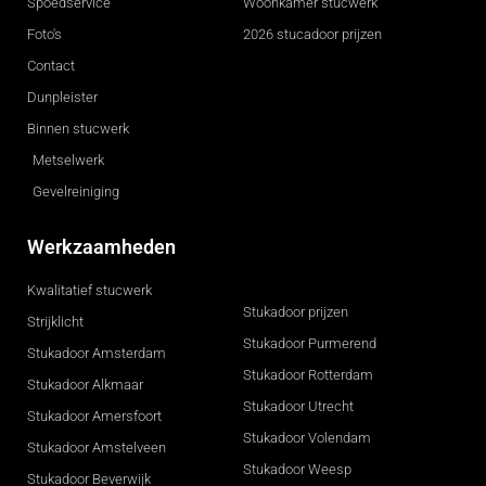
Spoedservice
Woonkamer stucwerk
Foto's
2026 stucadoor prijzen
Contact
Dunpleister
Binnen stucwerk
Metselwerk
Gevelreiniging
Werkzaamheden
Kwalitatief stucwerk
Stukadoor prijzen
Strijklicht
Stukadoor Purmerend
Stukadoor Amsterdam
Stukadoor Rotterdam
Stukadoor Alkmaar
Stukadoor Utrecht
Stukadoor Amersfoort
Stukadoor Volendam
Stukadoor Amstelveen
Stukadoor Weesp
Stukadoor Beverwijk