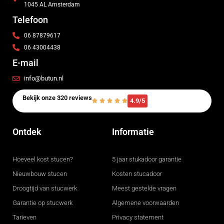
1045 AL Amsterdam
Telefoon
06 87879617
06 43004438
E-mail
info@butun.nl
Bekijk onze 320 reviews
4.9/5
Ontdek
Informatie
Hoeveel kost stucen?
5 jaar stukadoor garantie
Nieuwbouw stucen
Kosten stucadoor
Droogtijd van stucwerk
Meest gestelde vragen
Garantie op stucwerk
Algemene voorwaarden
Tarieven
Privacy statement