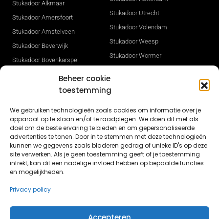
Stukadoor Alkmaar
Stukadoor Utrecht
Stukadoor Amersfoort
Stukadoor Volendam
Stukadoor Amstelveen
Stukadoor Weesp
Stukadoor Beverwijk
Stukadoor Wormer
Stukadoor Bovenkarspel
Stukadoor Zaandam
Stukadoor Den Haag
Beheer cookie
Stukadoor Zwaag
Stukadoor Heerhugowaard
toestemming
Gevelisolatie
Stukadoor Hilversum
We gebruiken technologieën zoals cookies om informatie over je
Stukadoor Sneek
Stukadoor Hoorn
apparaat op te slaan en/of te raadplegen. We doen dit met als
Stukadoor Opmeer
doel om de beste ervaring te bieden en om gepersonaliseerde
Stukadoor Ijmuiden
advertenties te tonen. Door in te stemmen met deze technologieën
Nieuwbouw stucwerk in Dronten
Stukadoor Leeuwarden
kunnen we gegevens zoals bladeren gedrag of unieke ID's op deze
site verwerken. Als je geen toestemming geeft of je toestemming
Nieuwbouw stukadoor Lelystad
Stukadoor Lelystad
intrekt, kan dit een nadelige invloed hebben op bepaalde functies
en mogelijkheden.
Stucwerk Lisse
Privacy policy
Accepteren