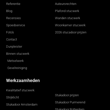
Referentie
Auteursrechten
Blog
Plafond stucwerk
Recensies
Wanden stucwerk
Spoedservice
Woonkamer stucwerk
Foto's
2026 stucadoor prijzen
Contact
Dunpleister
Binnen stucwerk
Metselwerk
Gevelreiniging
Werkzaamheden
Kwalitatief stucwerk
Stukadoor prijzen
Strijklicht
Stukadoor Purmerend
Stukadoor Amsterdam
Stukadoor Rotterdam