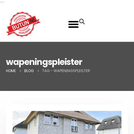
```
wapeningspleister
HOME
BLOG
TAG -
WAPENINGSPLEISTER