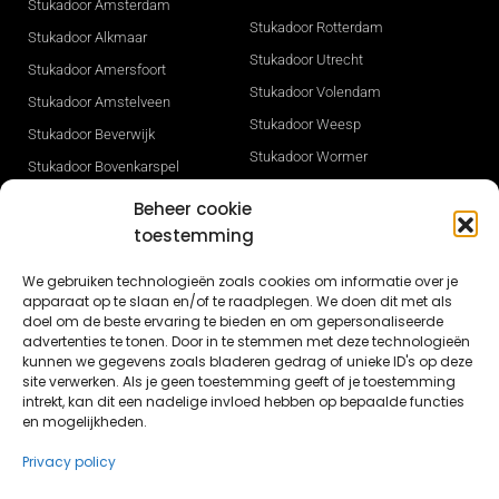
Stukadoor Amsterdam
Stukadoor Rotterdam
Stukadoor Alkmaar
Stukadoor Utrecht
Stukadoor Amersfoort
Stukadoor Volendam
Stukadoor Amstelveen
Stukadoor Weesp
Stukadoor Beverwijk
Stukadoor Wormer
Stukadoor Bovenkarspel
Stukadoor Zaandam
Stukadoor Den Haag
Beheer cookie
Stukadoor Zwaag
Stukadoor Heerhugowaard
toestemming
Gevelisolatie
Stukadoor Hilversum
We gebruiken technologieën zoals cookies om informatie over je
Stukadoor Sneek
Stukadoor Hoorn
apparaat op te slaan en/of te raadplegen. We doen dit met als
Stukadoor Opmeer
doel om de beste ervaring te bieden en om gepersonaliseerde
Stukadoor Ijmuiden
advertenties te tonen. Door in te stemmen met deze technologieën
Nieuwbouw stucwerk in Dronten
kunnen we gegevens zoals bladeren gedrag of unieke ID's op deze
Stukadoor Leeuwarden
site verwerken. Als je geen toestemming geeft of je toestemming
Nieuwbouw stukadoor Lelystad
Stukadoor Lelystad
intrekt, kan dit een nadelige invloed hebben op bepaalde functies
en mogelijkheden.
Stucwerk Lisse
Privacy policy