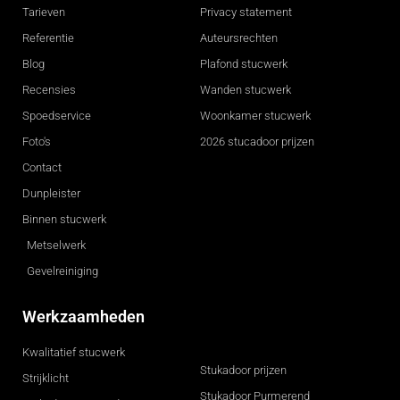
Tarieven
Privacy statement
Referentie
Auteursrechten
Blog
Plafond stucwerk
Recensies
Wanden stucwerk
Spoedservice
Woonkamer stucwerk
Foto's
2026 stucadoor prijzen
Contact
Dunpleister
Binnen stucwerk
Metselwerk
Gevelreiniging
Werkzaamheden
Kwalitatief stucwerk
Stukadoor prijzen
Strijklicht
Stukadoor Purmerend