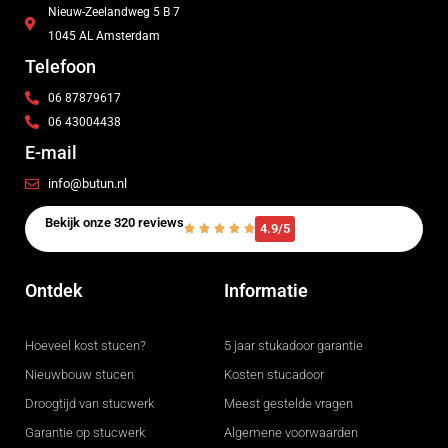
Nieuw-Zeelandweg 5 B 7
1045 AL Amsterdam
Telefoon
06 87879617
06 43004438
E-mail
info@butun.nl
Bekijk onze 320 reviews
4.9/5
Ontdek
Informatie
Hoeveel kost stucen?
5 jaar stukadoor garantie
Nieuwbouw stucen
Kosten stucadoor
Droogtijd van stucwerk
Meest gestelde vragen
Garantie op stucwerk
Algemene voorwaarden