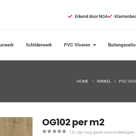
Erkend door NOA
Klantenbeo
ucwerk
Schilderwerk
PVC Vloeren
Buitengevelis
HOME
WINKEL
PVC VLO
OG102 per m2
( Er zijn nog geen beoordelingen.