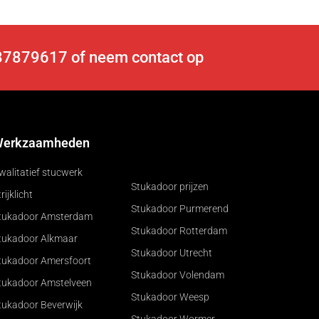
6-87879617 of
neem contact op
erkzaamheden
walitatief stucwerk
Stukadoor prijzen
rijklicht
Stukadoor Purmerend
tukadoor Amsterdam
Stukadoor Rotterdam
tukadoor Alkmaar
Stukadoor Utrecht
tukadoor Amersfoort
Stukadoor Volendam
tukadoor Amstelveen
Stukadoor Weesp
tukadoor Beverwijk