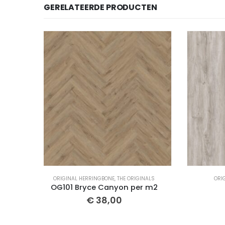
GERELATEERDE PRODUCTEN
NALS
ORIGINAL PLANK
,
THE ORIGINALS
O
r m2
OG105 per m2
€
38,00