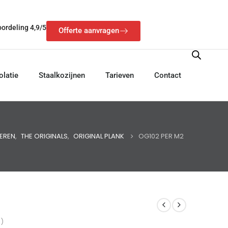
ordeling 4,9/5
Offerte aanvragen
olatie
Staalkozijnen
Tarieven
Contact
EREN
,
THE ORIGINALS
,
ORIGINAL PLANK
OG102 PER M2
 )