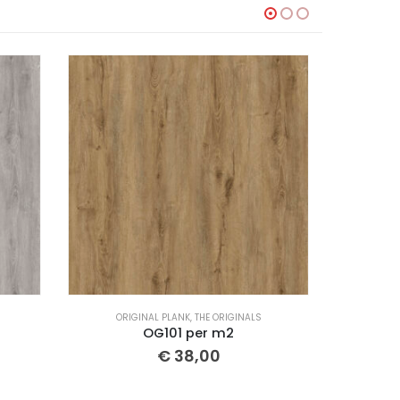
LS
ORIGINAL PLANK
,
THE ORIGINALS
OG103 per m2
€
38,00