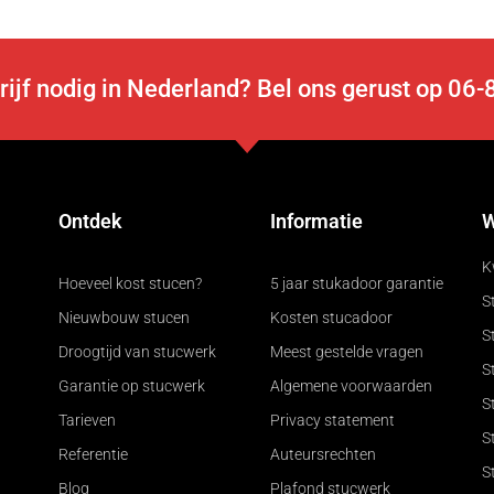
rijf nodig in Nederland? Bel ons gerust op 0
Ontdek
Informatie
W
K
Hoeveel kost stucen?
5 jaar stukadoor garantie
St
Nieuwbouw stucen
Kosten stucadoor
S
Droogtijd van stucwerk
Meest gestelde vragen
S
Garantie op stucwerk
Algemene voorwaarden
S
Tarieven
Privacy statement
S
Referentie
Auteursrechten
S
Blog
Plafond stucwerk