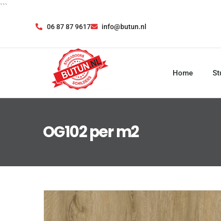
```
06 87 87 9617
info@butun.nl
Home
St
OG102 per m2