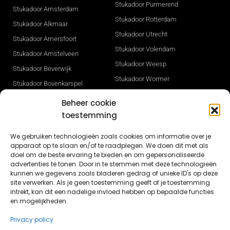
Stukadoor Purmerend
Stukadoor Amsterdam
Stukadoor Rotterdam
Stukadoor Alkmaar
Stukadoor Utrecht
Stukadoor Amersfoort
Stukadoor Volendam
Stukadoor Amstelveen
Stukadoor Weesp
Stukadoor Beverwijk
Stukadoor Wormer
Stukadoor Bovenkarspel
Stukadoor Zaandam
Stukadoor Den Haag
Beheer cookie
Stukadoor Zwaag
Stukadoor Heerhugowaard
toestemming
Gevelisolatie
Stukadoor Hilversum
We gebruiken technologieën zoals cookies om informatie over je
Stukadoor Sneek
Stukadoor Hoorn
apparaat op te slaan en/of te raadplegen. We doen dit met als
Stukadoor Opmeer
doel om de beste ervaring te bieden en om gepersonaliseerde
Stukadoor Ijmuiden
advertenties te tonen. Door in te stemmen met deze technologieën
Nieuwbouw stucwerk in Dronten
kunnen we gegevens zoals bladeren gedrag of unieke ID's op deze
Stukadoor Leeuwarden
site verwerken. Als je geen toestemming geeft of je toestemming
Nieuwbouw stukadoor Lelystad
Stukadoor Lelystad
intrekt, kan dit een nadelige invloed hebben op bepaalde functies
en mogelijkheden.
Stucwerk Lisse
Privacy policy