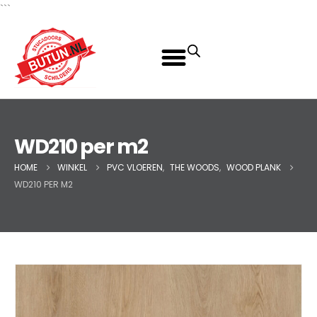
```
WD210 per m2
HOME
WINKEL
PVC VLOEREN
,
THE WOODS
,
WOOD PLANK
WD210 PER M2