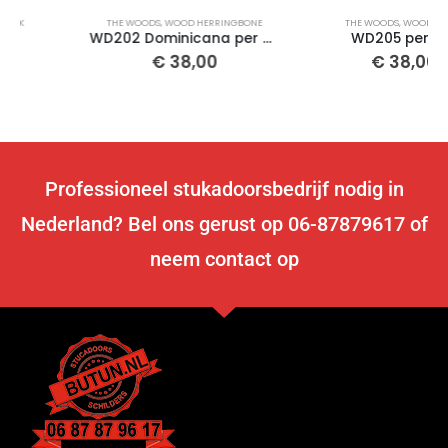
THE WOODS
,
WOOD HERRINGBONE
THE WOODS
,
WOOD PLANK
WD202 Dominicana per m2
WD205 per m2
€
38,00
€
38,00
Professioneel stukadoorsbedrijf nodig in
Nederland? Bel ons gerust op 06-87879617 of
neem contact op