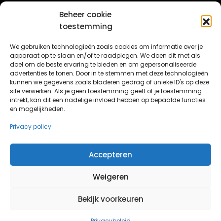
Stukadoor Zaandam
Stukadoor Den Haag
Beheer cookie
Stukadoor Zwaag
Stukadoor Heerhugowaard
toestemming
Gevelisolatie
Stukadoor Hilversum
We gebruiken technologieën zoals cookies om informatie over je
Stukadoor Sneek
Stukadoor Hoorn
apparaat op te slaan en/of te raadplegen. We doen dit met als
Stukadoor Opmeer
doel om de beste ervaring te bieden en om gepersonaliseerde
Stukadoor Ijmuiden
advertenties te tonen. Door in te stemmen met deze technologieën
Nieuwbouw stucwerk in Dronten
kunnen we gegevens zoals bladeren gedrag of unieke ID's op deze
Stukadoor Leeuwarden
site verwerken. Als je geen toestemming geeft of je toestemming
Nieuwbouw stukadoor Lelystad
Stukadoor Lelystad
intrekt, kan dit een nadelige invloed hebben op bepaalde functies
en mogelijkheden.
Stucwerk Lisse
Privacy policy
Accepteren
© Butun.nl 2026 - Alle rechten voorbehouden
Weigeren
Bekijk voorkeuren
Privacybeleid