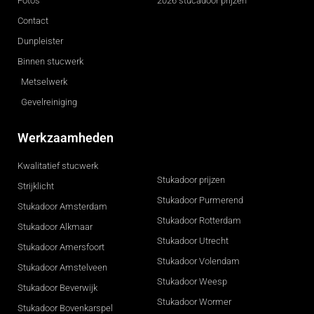
Foto's
2026 stucadoor prijzen
Contact
Dunpleister
Binnen stucwerk
Metselwerk
Gevelreiniging
Werkzaamheden
Kwalitatief stucwerk
Stukadoor prijzen
Strijklicht
Stukadoor Purmerend
Stukadoor Amsterdam
Stukadoor Rotterdam
Stukadoor Alkmaar
Stukadoor Utrecht
Stukadoor Amersfoort
Stukadoor Volendam
Stukadoor Amstelveen
Stukadoor Weesp
Stukadoor Beverwijk
Stukadoor Wormer
Stukadoor Bovenkarspel