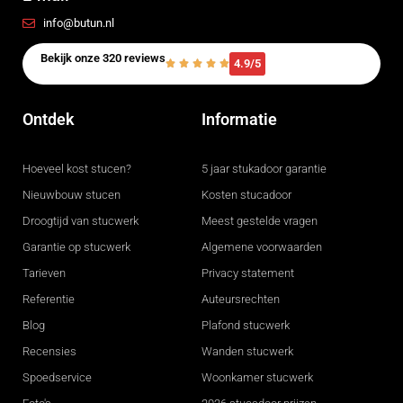
info@butun.nl
Bekijk onze 320 reviews
4.9/5
Ontdek
Informatie
Hoeveel kost stucen?
5 jaar stukadoor garantie
Nieuwbouw stucen
Kosten stucadoor
Droogtijd van stucwerk
Meest gestelde vragen
Garantie op stucwerk
Algemene voorwaarden
Tarieven
Privacy statement
Referentie
Auteursrechten
Blog
Plafond stucwerk
Recensies
Wanden stucwerk
Spoedservice
Woonkamer stucwerk