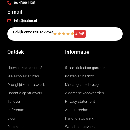
06 43004438
E-mail
info@butun.nl
Bekijk onze 320 reviews
4.9/5
Ontdek
Informatie
Hoeveel kost stucen?
5 jaar stukadoor garantie
Nieuwbouw stucen
Kosten stucadoor
Droogtijd van stucwerk
Meest gestelde vragen
Garantie op stucwerk
Algemene voorwaarden
Tarieven
Privacy statement
Referentie
Auteursrechten
Blog
Plafond stucwerk
Recensies
Wanden stucwerk