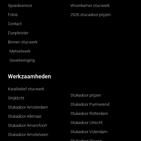
Spoedservice
Woonkamer stucwerk
Foto's
2026 stucadoor prijzen
Contact
Dunpleister
Binnen stucwerk
Metselwerk
Gevelreiniging
Werkzaamheden
Kwalitatief stucwerk
Stukadoor prijzen
Strijklicht
Stukadoor Purmerend
Stukadoor Amsterdam
Stukadoor Rotterdam
Stukadoor Alkmaar
Stukadoor Utrecht
Stukadoor Amersfoort
Stukadoor Volendam
Stukadoor Amstelveen
Stukadoor Weesp