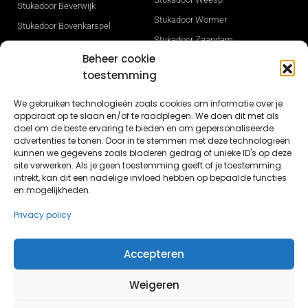
Stukadoor Beverwijk
Stukadoor Wormer
Stukadoor Bovenkarspel
Stukadoor Zaandam
Stukadoor Den Haag
Beheer cookie
Stukadoor Zwaag
Stukadoor Heerhugowaard
toestemming
Gevelisolatie
Stukadoor Hilversum
Stukadoor Sneek
We gebruiken technologieën zoals cookies om informatie over je
Stukadoor Hoorn
apparaat op te slaan en/of te raadplegen. We doen dit met als
Stukadoor Opmeer
Stukadoor Ijmuiden
doel om de beste ervaring te bieden en om gepersonaliseerde
Nieuwbouw stucwerk in Dronten
advertenties te tonen. Door in te stemmen met deze technologieën
Stukadoor Leeuwarden
kunnen we gegevens zoals bladeren gedrag of unieke ID's op deze
Nieuwbouw stukadoor Lelystad
site verwerken. Als je geen toestemming geeft of je toestemming
Stukadoor Lelystad
intrekt, kan dit een nadelige invloed hebben op bepaalde functies
Stucwerk Lisse
en mogelijkheden.
Privacy policy
Accepteren
© Butun.nl 2026 - Alle rechten voorbehouden
Weigeren