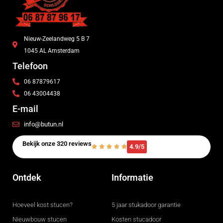
Nieuw-Zeelandweg 5 B 7
1045 AL Amsterdam
Telefoon
06 87879617
06 43004438
E-mail
info@butun.nl
Bekijk onze 320 reviews
4.9/5
Ontdek
Informatie
Hoeveel kost stucen?
5 jaar stukadoor garantie
Nieuwbouw stucen
Kosten stucadoor