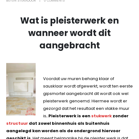
BUTUN STUKADOOR
0 COMMENTS
Wat is pleisterwerk en
wanneer wordt dit
aangebracht
Voordat uw muren behang klaar of
sausklaar wordt afgewerkt, wordt ten eerste
gipsmortel aangebracht dit wordt ook wel
pleisterwerk genoemd. Hiermee wordt er
gezorgd dat het resultaat een vlakke muur
is
. Pleisterwerk is een
stukwerk
zonder
structuur
dat zowel binnenhuis als buitenhuis
aangelegd kan worden als de ondergrond hiervoor
geschikt is
. Het meest belangrijke bij de pleister werk is dat