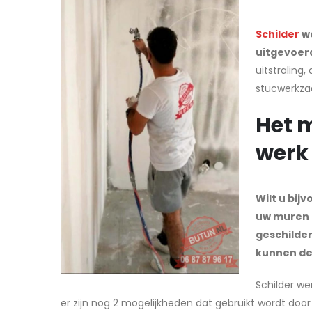
Schilder
we
uitgevoer
uitstraling,
stucwerkzaa
Het 
werk 
Wilt u bij
uw muren i
geschilder
kunnen de
Schilder we
er zijn nog 2 mogelijkheden dat gebruikt wordt door 