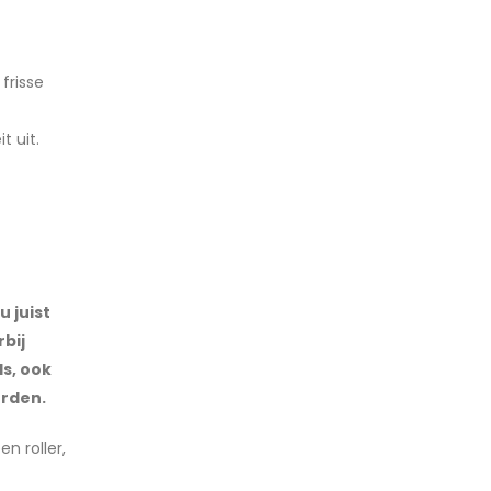
frisse
 uit.
u juist
bij
ds, ook
orden.
n roller,