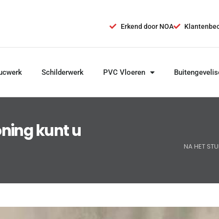
Erkend door NOA
Klantenbeo
ucwerk
Schilderwerk
PVC Vloeren
Buitengevelis
ning kunt u
NA HET ST