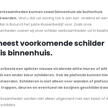
rkzaamheden kunnen zowel binnenhuis als buitenhuis
d worden.
Vind u dat uw woning toe is aan een stralend en een 
 dan is Butun.nl het juiste klussenbedrijf voor. Zoals onze
mheden voeren wij onze schilder werkzaamheden vol in kwaliteit
meest voorkomende schilder
is binnenhuis.
voorbeeld een splinter nieuwe stralende witte muren of wilt 
n een ander kleur schilderen. Ook de plafonds kunnen hier
d worden. Schilderen is niet alleen voor wanden of plafon
 trappen, deuren en eventueel de kozijnen geschilderd w
rkzaamheden worden niet alleen uitgevoerd met een kwast of ee
schilders.