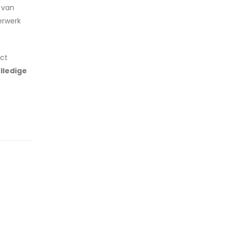
 van
erwerk
ect
lledige