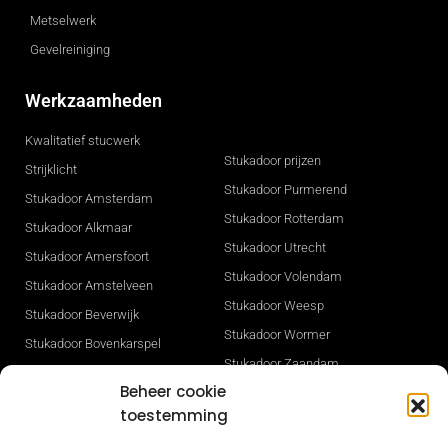
Metselwerk
Gevelreiniging
Werkzaamheden
Kwalitatief stucwerk
Stukadoor prijzen
Strijklicht
Stukadoor Purmerend
Stukadoor Amsterdam
Stukadoor Rotterdam
Stukadoor Alkmaar
Stukadoor Utrecht
Stukadoor Amersfoort
Stukadoor Volendam
Stukadoor Amstelveen
Stukadoor Weesp
Stukadoor Beverwijk
Stukadoor Wormer
Stukadoor Bovenkarspel
Stukadoor Zaandam
Stukadoor Den Haag
Beheer cookie
Stukadoor Zwaag
Stukadoor Heerhugowaard
toestemming
Gevelisolatie
Stukadoor Hilversum