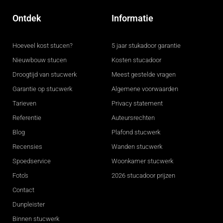
Ontdek
Informatie
Hoeveel kost stucen?
5 jaar stukadoor garantie
Nieuwbouw stucen
Kosten stucadoor
Droogtijd van stucwerk
Meest gestelde vragen
Garantie op stucwerk
Algemene voorwaarden
Tarieven
Privacy statement
Referentie
Auteursrechten
Blog
Plafond stucwerk
Recensies
Wanden stucwerk
Spoedservice
Woonkamer stucwerk
Foto's
2026 stucadoor prijzen
Contact
Dunpleister
Binnen stucwerk